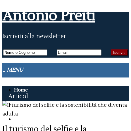
Antonio Preiti
Iscriviti alla newsletter
Home
Articoli
Articoli
On the air
Il turismo del selfie e la