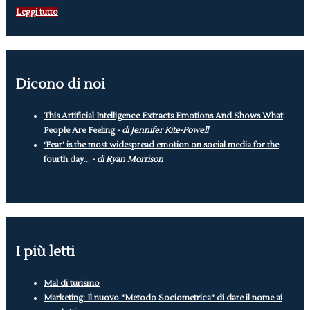
Leggi tutto
Dicono di noi
This Artificial Intelligence Extracts Emotions And Shows What
People Are Feeling -
di Jennifer Kite-Powell
‘Fear’ is the most widespread emotion on social media for the
fourth day... -
di Ryan Morrison
I più letti
Mal di turismo
Marketing: Il nuovo "Metodo Sociometrica" di dare il nome ai