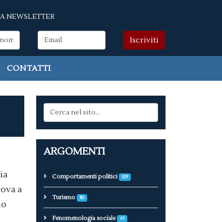
LLA NEWSLETTER
CONTATTI
ARGOMENTI
ia
Comportamenti politici
109
rova a
Turismo
80
io
Fenomenologia sociale
43