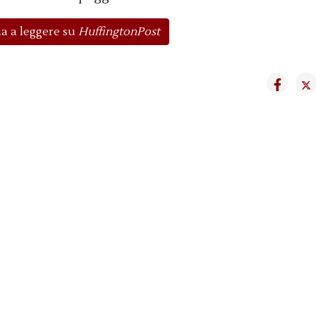
a a leggere su
HuffingtonPost