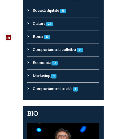
Società digitale
39
Cultura
29
Roma
19
Comportamenti collettivi
14
Economia
12
Marketing
4
Comportamenti sociali
1
BIO