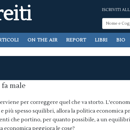
eiti
ISCRIVITI A
RTICOLI
ON THE AIR
REPORT
LIBRI
BIO
 fa male
terviene per correggere quel che va storto. L'econom
 e più spesso squilibri, allora la politica economica p
nti che portino, per quanto possibile, a un equilibr
ica economica peggiora le cose?