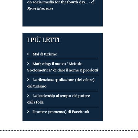
on social media for the fourth day... -
di
Ryan Morrison
I PIÙ LETTI
Mal di turismo
Marketing: Il nuovo "Metodo
Sociometrica" di dare il nome ai prodotti
La silenziosa spoliazione (del valore)
del turismo
La leadership al tempo del potere
della folla
Il potere (immenso) di Facebook