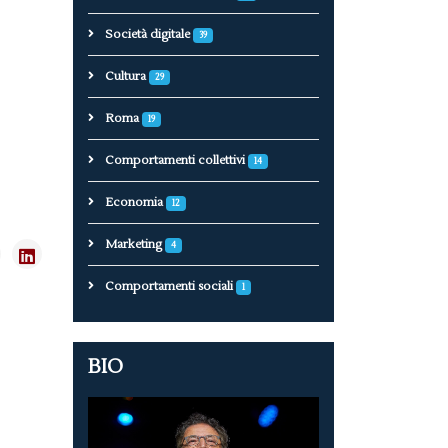
Società digitale
39
Cultura
29
Roma
19
Comportamenti collettivi
14
Economia
12
Marketing
4
Comportamenti sociali
1
BIO