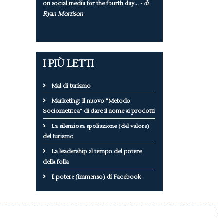
on social media for the fourth day... -
di
Ryan Morrison
I PIÙ LETTI
Mal di turismo
Marketing: Il nuovo "Metodo
Sociometrica" di dare il nome ai prodotti
La silenziosa spoliazione (del valore)
del turismo
La leadership al tempo del potere
della folla
Il potere (immenso) di Facebook