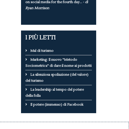
on social media for the fourth day... -
di
Ryan Morrison
I PIÙ LETTI
Mal di turismo
Marketing: Il nuovo "Metodo
Sociometrica" di dare il nome ai prodotti
La silenziosa spoliazione (del valore)
del turismo
La leadership al tempo del potere
della folla
Il potere (immenso) di Facebook