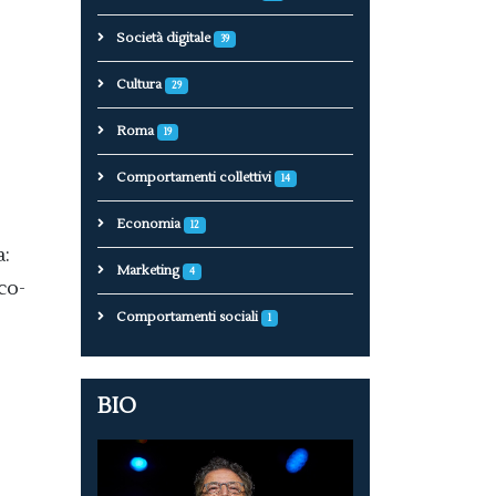
Società digitale
39
Cultura
29
Roma
19
Comportamenti collettivi
14
Economia
12
a:
Marketing
4
co-
Comportamenti sociali
1
BIO