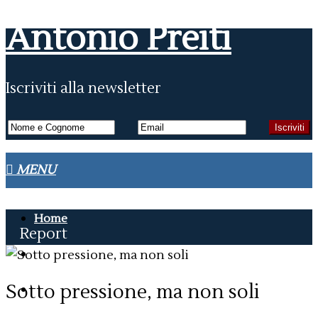
Antonio Preiti
Iscriviti alla newsletter
Home
Report
Articoli
Sotto pressione, ma non soli
On the air