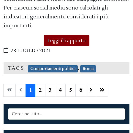
Per ciascun social media sono calcolati gli
indicatori generalmente considerati i più
importanti.
Leggi il rapporto
28 LUGLIO 2021
TAGS:
,
Comportamenti politici
Roma
1
2
3
4
5
6